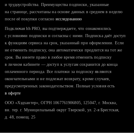
тратите много времени на поиск и вручную поднимаете
и трудоустройства. Преимущества подписки, указанные
резюме
на странице, рассчитаны на основе данных в среднем в неделю
после её покупки согласно
хотите сравнить себя с конкурентами и оценить шансы
исследованию
Подключая hh PRO, вы подтверждаете, что ознакомились
с условиями подписки и согласны с ними. Подписка даёт доступ
к функциям сервиса на срок, указанный при оформлении. Если
не отменить подписку, она автоматически продлится на тот же
срок. Вы имеете право в любое время отменить подписку
в личном кабинете — доступ к услугам сохранится до конца
оплаченного периода. Все платежи за подписку являются
окончательными и не подлежат возврату, кроме случаев,
предусмотренных законодательством. Полные условия есть
в оферте
ООО «Хэдхантер», ОГРН 1067761906805, 125047, г. Москва,
вн. тер. г. Муниципальный округ Тверской, ул. 2-я Брестская,
д. 48, помещ. 25