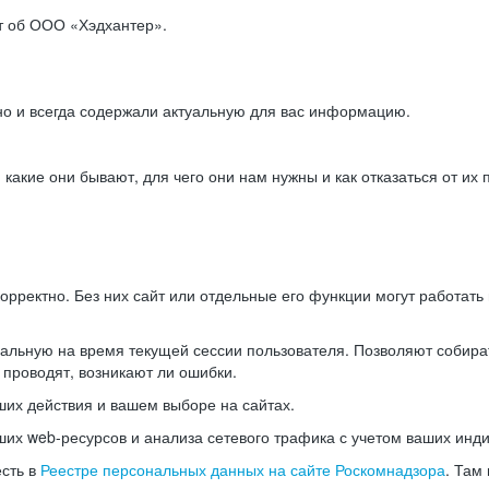
ет об ООО «Хэдхантер».
но и всегда содержали актуальную для вас информацию.
акие они бывают, для чего они нам нужны и как отказаться от их 
рректно. Без них сайт или отдельные его функции могут работат
альную на время текущей сессии пользователя. Позволяют собира
 проводят, возникают ли ошибки.
их действия и вашем выборе на сайтах.
х web-ресурсов и анализа сетевого трафика с учетом ваших инд
есть в
Реестре персональных данных на сайте Роскомнадзора
. Там