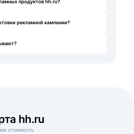
ламных продуктов hh.ru?
готовки рекламной кампании?
ывают?
рта hh.ru
аем стоимость