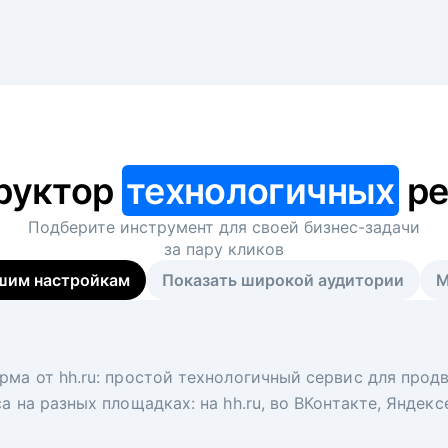
руктор
технологичных
ре
Подберите инструмент для своей
бизнес-задачи
за пару кликов
шим настройкам
Показать широкой аудитории
М
я
 рекрутер
рма от hh.ru: простой технологичный сервис для прод
 для вакансий на главной странице hh.ru. Увеличивает
под ключ. Решите, сколько кандидатов и когда вам нуж
а на разных площадках: на hh.ru, во ВКонтакте, Яндек
ологи, рекрутеры и проектные менеджеры hh.ru с цел
тов