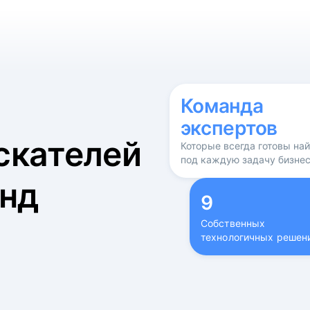
б
Команда
экспертов
скателей
Которые всегда готовы на
под каждую задачу бизне
нд
9
Собственных
технологичных решен