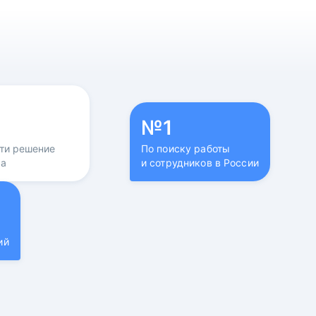
№1
йти решение
По поиску работы
са
и сотрудников в России
ий