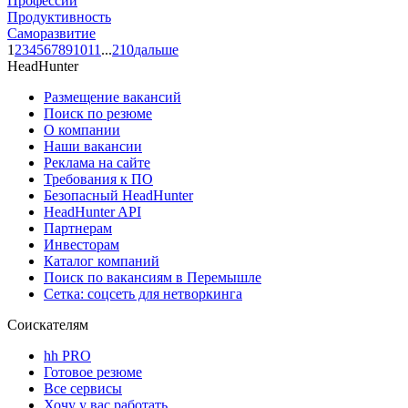
Профессии
Продуктивность
Саморазвитие
1
2
3
4
5
6
7
8
9
10
11
...
210
дальше
HeadHunter
Размещение вакансий
Поиск по резюме
О компании
Наши вакансии
Реклама на сайте
Требования к ПО
Безопасный HeadHunter
HeadHunter API
Партнерам
Инвесторам
Каталог компаний
Поиск по вакансиям в Перемышле
Сетка: соцсеть для нетворкинга
Соискателям
hh PRO
Готовое резюме
Все сервисы
Хочу у вас работать