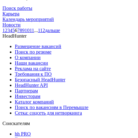
Поиск работы
Карьера
Календарь мероприятий
Новости
1
2
3
4
5
6
7
8
9
10
11
...
112
дальше
HeadHunter
Размещение вакансий
Поиск по резюме
О компании
Наши вакансии
Реклама на сайте
Требования к ПО
Безопасный HeadHunter
HeadHunter API
Партнерам
Инвесторам
Каталог компаний
Поиск по вакансиям в Перемышле
Сетка: соцсеть для нетворкинга
Соискателям
hh PRO