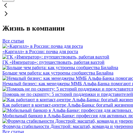
Жизнь в компании
Все статьи
«Каргилл» в России: почва для роста
ГК «Император»: путешествовать, работая вахтой
Больше чем работа: как устроены сообщества Билайна
Немалый бизнес: как менеджеры ММБ Альфа-Банка помогают 
Помощь не по скрипту: 5 историй поддержки и представителей
Как работают в контакт-центре Альфа-Банка: богатый жизненн
Мобильный банкир в Альфа-Банке: профессия для активных л
Формула стабильности Донстрой: масштаб, команда и уверенно
Все статьи