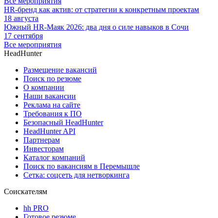
Все мероприятия
HR-бренд как актив: от стратегии к конкретным проектам
18 августа
Южный HR-Маяк 2026: два дня о силе навыков в Сочи
17 сентября
Все мероприятия
HeadHunter
Размещение вакансий
Поиск по резюме
О компании
Наши вакансии
Реклама на сайте
Требования к ПО
Безопасный HeadHunter
HeadHunter API
Партнерам
Инвесторам
Каталог компаний
Поиск по вакансиям в Перемышле
Сетка: соцсеть для нетворкинга
Соискателям
hh PRO
Готовое резюме