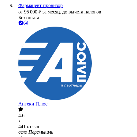
Фармацевт-провизор
от
95 000
₽
за месяц,
до вычета налогов
Без опыта
Аптеки Плюс
4.6
•
441
отзыв
село Перемышль