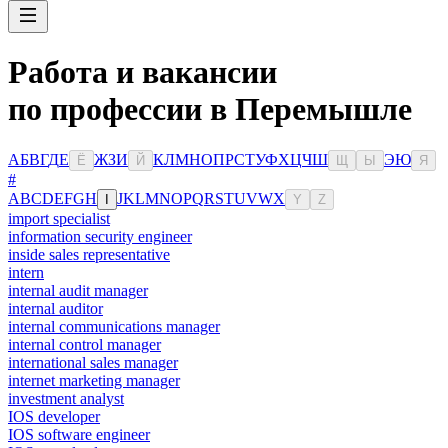
Работа и вакансии
по профессии в Перемышле
А
Б
В
Г
Д
Е
Ж
З
И
К
Л
М
Н
О
П
Р
С
Т
У
Ф
Х
Ц
Ч
Ш
Э
Ю
Ё
Й
Щ
Ы
Я
#
A
B
C
D
E
F
G
H
J
K
L
M
N
O
P
Q
R
S
T
U
V
W
X
I
Y
Z
import specialist
information security engineer
inside sales representative
intern
internal audit manager
internal auditor
internal communications manager
internal control manager
international sales manager
internet marketing manager
investment analyst
IOS developer
IOS software engineer