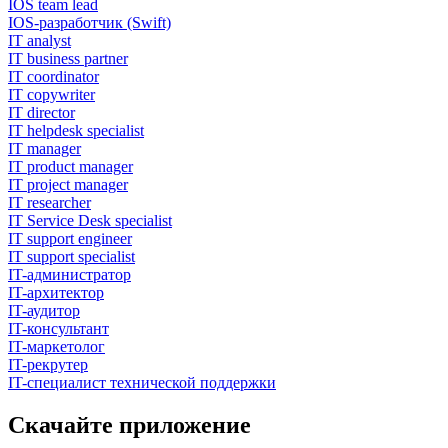
IOS team lead
IOS-разработчик (Swift)
IT analyst
IT business partner
IT coordinator
IT copywriter
IT director
IT helpdesk specialist
IT manager
IT product manager
IT project manager
IT researcher
IT Service Desk specialist
IT support engineer
IT support specialist
IT-администратор
IT-архитектор
IT-аудитор
IT-консультант
IT-маркетолог
IT-рекрутер
IT-специалист технической поддержки
Скачайте приложение